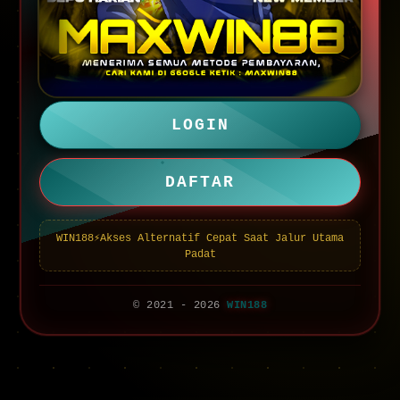
LOGIN
DAFTAR
WIN188⚡Akses Alternatif Cepat Saat Jalur Utama
Padat
© 2021 - 2026
WIN188